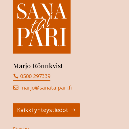
Marjo Rönnkvist
0500 297339
marjo@sanataipari.fi
Kaikki yhteystiedot
Etusivu