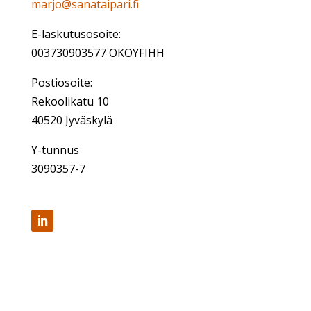
marjo@sanataipari.fi
E-laskutusosoite:
003730903577 OKOYFIHH
Postiosoite:
Rekoolikatu 10
40520 Jyväskylä
Y-tunnus
3090357-7